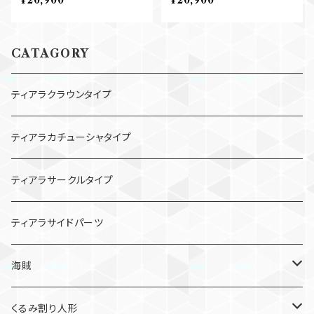
¥20,900
¥20,900
CATAGORY
ティアラクラウンタイプ
ティアラカチューシャタイプ
ティアラサークルタイプ
ティアラサイドパーツ
海賊
メドーラ
くるみ割り人形