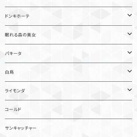
グルナーラ
金平糖
ドンキホーテ
オダリスク
雪の精
キトリ
眠れる森の美女
花園
ドルシネア
ローズ
パキータ
森の女王
オーロラ姫
エトワール
白鳥
キューピッド
リラの精
ソリスト
オデット
ライモンダ
宝石
オディール
ライモンダ
コールド
フロリナ姫
パドトロワ
ピチカート
サンキャッチャー