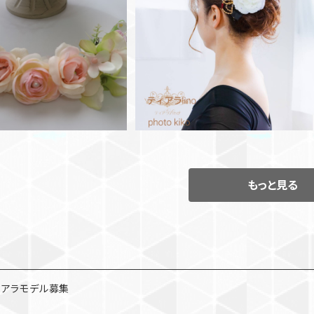
SOLD OUT
◆バラとサイドパーツ ♡vivienn
blanc design♡
ラ キューピッドティアラ
¥12,650
¥12,650
もっと見る
ィアラモデル募集