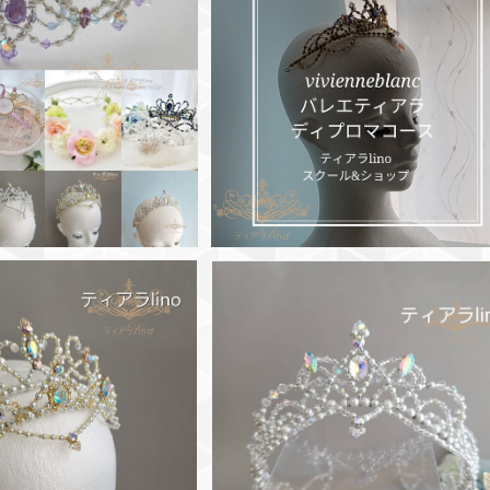
SOLD OUT
SOLD OUT
オーダーについて◼️
◼️資格取得講座 バレエティアラデ
プロマコース◼️
¥99,999,999
¥319,000
ールド バレエティアラ
パールホワイト
ーロラ姫・金平糖
¥20,900
¥18,700