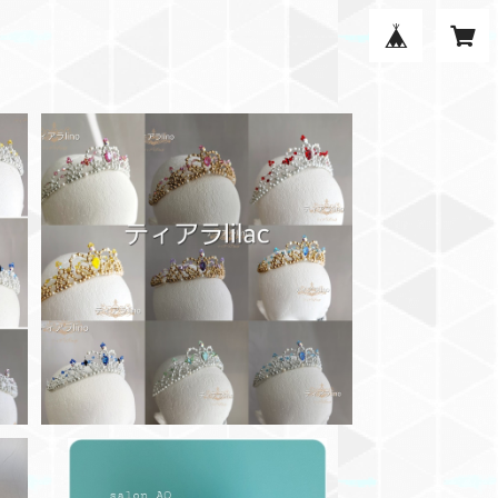
SOLD OUT
◼️カラー見本 バリエーション◼️
¥99,999,999