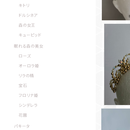
キトリ
ドルシネア
森の女王
キューピッド
眠れる森の美女
ローズ
トパーズ
ロラ・
オーロラ姫
リラの精
宝石
フロリナ姫
シンデレラ
花園
パキータ