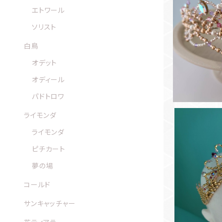
エトワール
シャイン
ソリスト
白鳥
オデット
オディール
パドトロワ
ライモンダ
ライモンダ
ピチカート
夢の場
お衣裳カラ
チューシャ
ラ 
コールド
サンキャッチャー