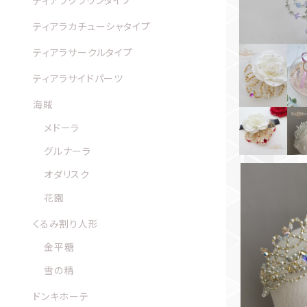
ティアラクラウンタイプ
ティアラカチューシャタイプ
ティアラサークルタイプ
◼️
ティアラサイドパーツ
海賊
メドーラ
グルナーラ
オダリスク
花園
くるみ割り人形
金平糖
シルバーゴ
オ
雪の精
ドンキホーテ