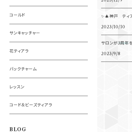
2023/12/9
宝石
オディール
ライモンダ
コールド
✨🎄神戸 ティ
2023/10/10
フロリナ姫
パドトロワ
ピチカート
サンキャッチャー
サロンが3周年
シンデレラ
夢の場
花ティアラ
2023/9/8
花園
バックチャーム
レッスン
コード&ビーズティアラ
BLOG