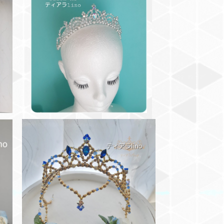
♦ジュニアサイズ ダイヤ バレエテ
ィアラカチューシャ☆ オーロラ・雪の
ィ
精・ライモンダ・夢の場など
¥17,600
♦♦♦ダークブルー
¥18,700