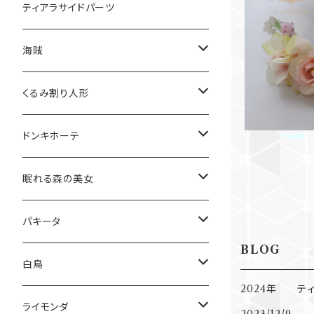
ティアラサイドパーツ
◆花ティア
海賊
メドーラ
くるみ割り人形
グルナーラ
金平糖
ドンキホーテ
オダリスク
雪の精
キトリ
眠れる森の美女
花園
ドルシネア
ローズ
パキータ
BLOG
森の女王
オーロラ姫
エトワール
白鳥
2024年 テ
キューピッド
リラの精
ソリスト
オデット
ライモンダ