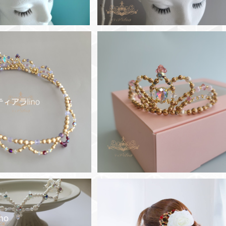
 サークルティアラ バレ
◆【プレゼントに】 gift tiara ハ
エティアラ
ート ♥️
¥18,700
¥8,800