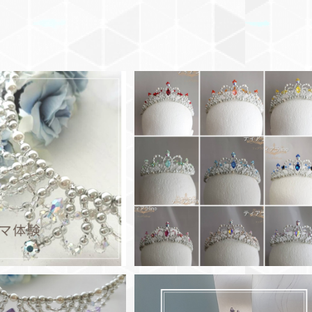
sson♦ 7月 夏休みスケジ
◆ジュエルズ カチューシャティア
レエティアラ コースレッ
ラ 12色
 平日はお問い合わせく
¥15,000
¥17,600
ださい