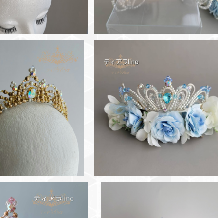
SOLD OUT
 バレエティアラ オー
ライモンダ・夢の場など
◆コード&ビーズ ブルーリノ 
¥17,600
ールドorシルバー フロリナ姫ティ
¥18,700
ラ