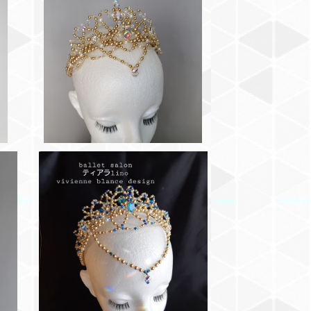
バ
ゴールデンオーラ バレエティアラ
メドーラ・オーロラ姫・金平糖
¥20,900
SOLD OUT
オ
◆バレエティアラ 2連カチューシャ
海賊など カラーチェンジ可
¥22,000