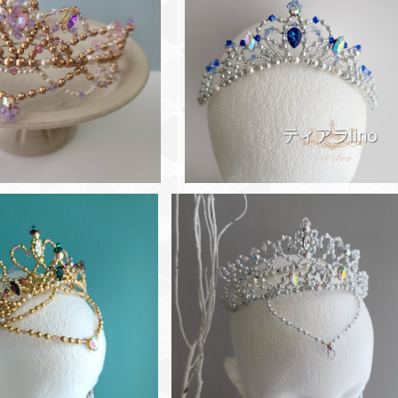
ピンク バレエティアラ
タンザナイト ジュニアサイズ 
レエティアラ フロリナ姫
¥18,700
¥16,500
ーチョイスティアラ 2連カ
シルバースノー バレエティアラ 
 海賊など バレエティア
ーロラ・雪の女王など
メドーラ・海賊など
¥22,000
¥20,900