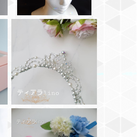
【プレゼントに】gift tiara スペード
♠️
¥15,000