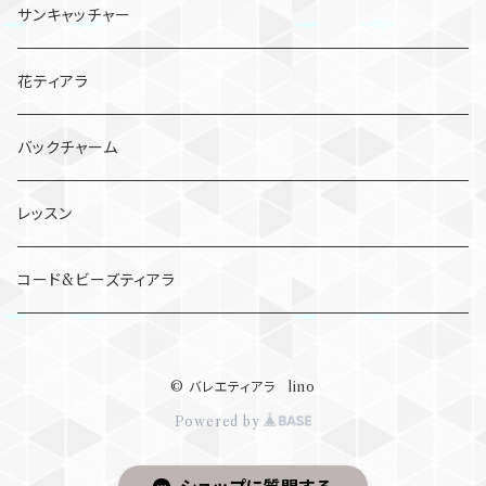
フロリナ姫
パドトロワ
ピチカート
サンキャッチャー
シンデレラ
夢の場
花ティアラ
花園
バックチャーム
レッスン
コード&ビーズティアラ
© バレエティアラ lino
Powered by