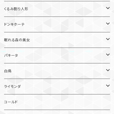
メドーラ
くるみ割り人形
グルナーラ
金平糖
ドンキホーテ
オダリスク
雪の精
キトリ
眠れる森の美女
花園
ドルシネア
ローズ
パキータ
森の女王
オーロラ姫
エトワール
白鳥
キューピッド
リラの精
ソリスト
オデット
ライモンダ
宝石
オディール
ライモンダ
コールド